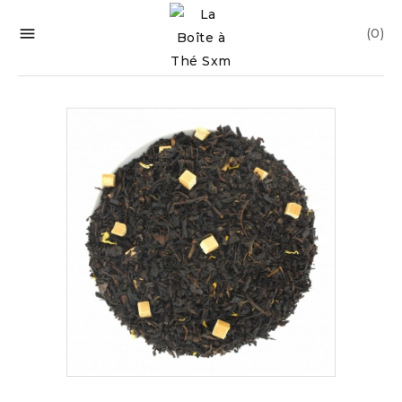

(0)