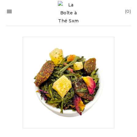

(0)