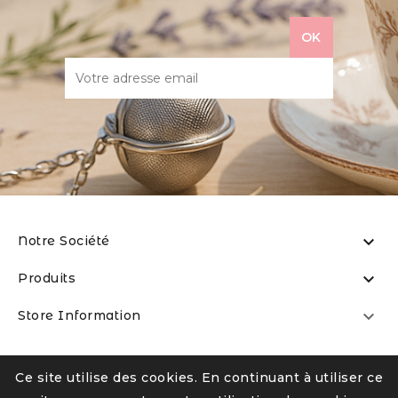

Notre Société

Produits

Store Information
Ce site utilise des cookies. En continuant à utiliser ce
© La Boîte à Thé Sxm
-
fb:laboiteathesxm
-