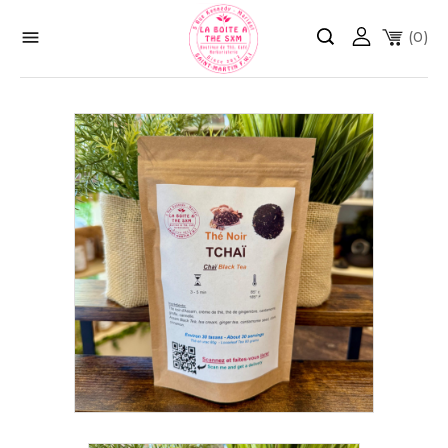

(0)