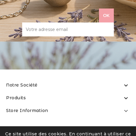

Notre Société

Produits

Store Information
© La Boîte à Thé Sxm
-
fb:laboiteathesxm
-
Ce site utilise des cookies. En continuant à utiliser ce