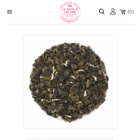

(0)