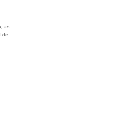
m
, un
l de