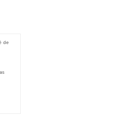
é de
as