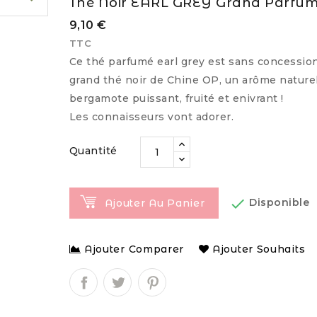
Thé Noir EARL GREY Grand Parfu
9,10 €
TTC
Ce thé parfumé earl grey est sans concession
grand thé noir de Chine OP, un arôme nature
bergamote puissant, fruité et enivrant !
Les connaisseurs vont adorer.
Quantité

Disponible
Ajouter Au Panier
Ajouter Comparer
Ajouter Souhaits