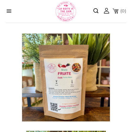

(0)