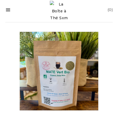

(0)