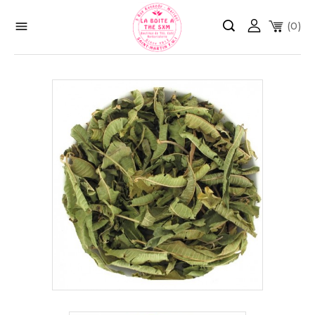

(0)