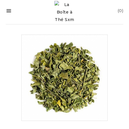

(0)