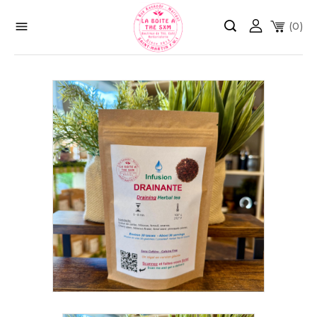

(0)