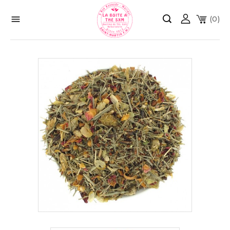

(0)