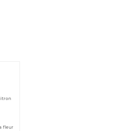
e
citron
a fleur