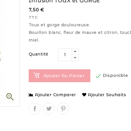
Infusion TOUX et GORGE
7,50 €
TTC
Toux et gorge douloureuse.
Bouillon blanc, fleur de mauve et citron, tou
miel.
Quantité

Disponible
Ajouter Au Panier

Ajouter Comparer
Ajouter Souhaits