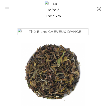

(0)