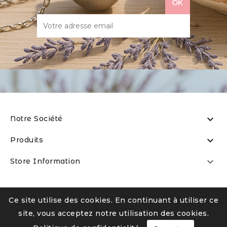

Notre Société

Produits

Store Information
© La Boîte à Thé Sxm
-
fb:laboiteathesxm
-
Ce site utilise des cookies. En continuant à utiliser ce
@la_boite_a_the_sxm_the_tea_box
site, vous acceptez notre utilisation des cookies.