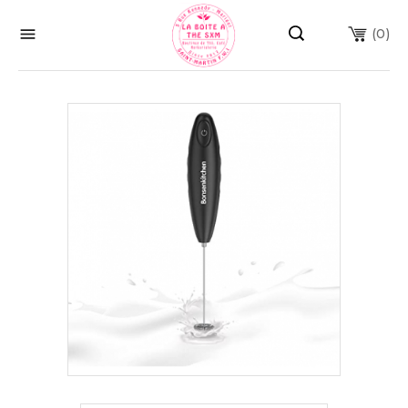

(0)