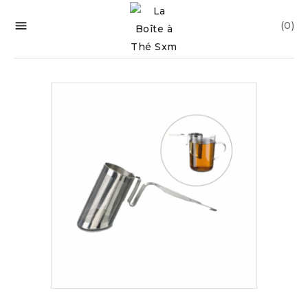

(0)