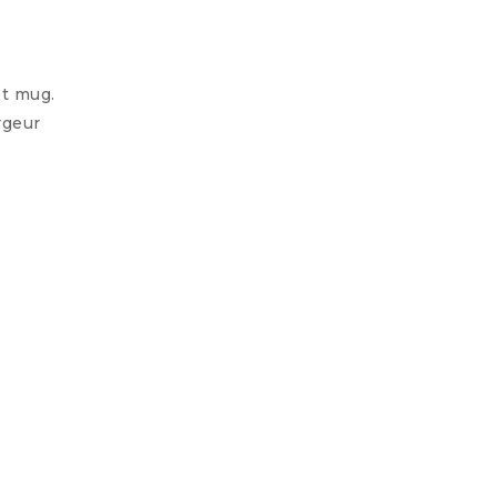
et mug.
rgeur