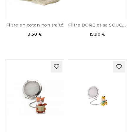
F
iltre DORE et sa SOUCOUPE
Filtre en coton non traité
3,50 €
15,90 €