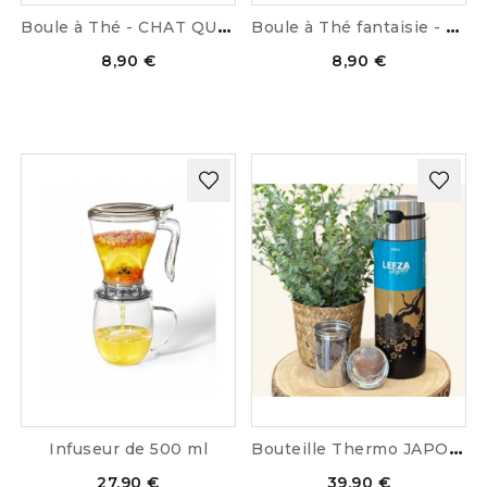
RUPTURE DE STOCK
B
oule à Thé - CHAT QUI LIT
B
oule à Thé fantaisie - GIRAFE
8,90 €
8,90 €
B
outeille Thermo JAPON avec...
Infuseur de 500 ml
27,90 €
39,90 €