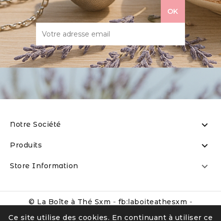

Notre Société

Produits

Store Information
© La Boîte à Thé Sxm
-
fb:laboiteathesxm
-
@la_boite_a_the_sxm_the_tea_box
Ce site utilise des cookies. En continuant à utiliser ce