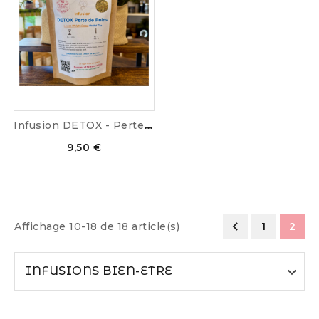
I
nfusion DETOX - Perte de...
9,50 €

Affichage 10-18 de 18 article(s)
1
2
INFUSIONS BIEN-ETRE
