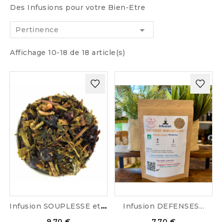
Des Infusions pour votre Bien-Etre

Pertinence
Affichage 10-18 de 18 article(s)
I
nfusion SOUPLESSE et CONFORT
Infusion DEFENSES...
9,70 €
7,70 €