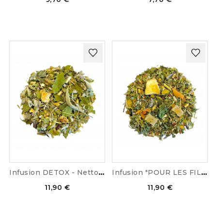
I
nfusion DETOX - Nettoyage
I
nfusion "POUR LES FILLES"
11,90 €
11,90 €