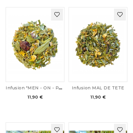
I
nfusion "MEN - ON - PAUSE"
Infusion MAL DE TETE
11,90 €
11,90 €